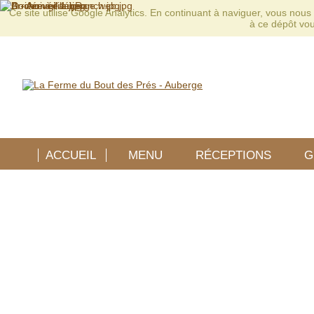
Ce site utilise Google Analytics. En continuant à naviguer, vous no
à ce dépôt vo
ACCUEIL
MENU
RÉCEPTIONS
G